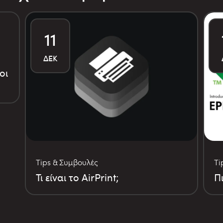
11
ΔΕΚ
οι
Tips & Συμβουλές
Ti
Τι είναι το AirPrint;
Π