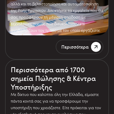
αλλά και τη βελτιστοποίηση και αυτοματοποίηση
της Ροής Εργασιών. Αποκτήστε τα εργαλεία που θα
σας προσφέρουν τη μέγιστη απόδοση με
τεχνολογίες αιχμής που διευκολύνουν και
αναβαθμίζουν τον τρόπο με τον οποίο εργάζεστε.
Περισσότερα
Περισσότερα από 1700
σημεία Πώλησης & Κέντρα
Υποστήριξης
Με δίκτυο που καλύπτει όλη την Ελλάδα, είμαστε
πάντα κοντά σας για να προσφέρουμε την
υποστήριξη που χρειάζεστε. Είτε πρόκειται για τον