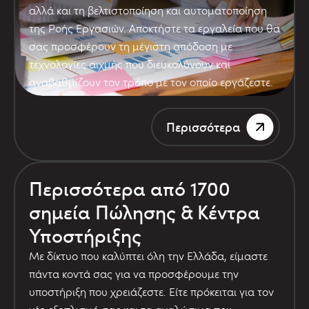
αλλά και τη βελτιστοποίηση και αυτοματοποίηση
της Ροής Εργασιών. Αποκτήστε τα εργαλεία που θα
σας προσφέρουν τη μέγιστη απόδοση με
τεχνολογίες αιχμής που διευκολύνουν και
αναβαθμίζουν τον τρόπο με τον οποίο εργάζεστε.
Περισσότερα
Περισσότερα από 1700
σημεία Πώλησης & Κέντρα
Υποστήριξης
Με δίκτυο που καλύπτει όλη την Ελλάδα, είμαστε
πάντα κοντά σας για να προσφέρουμε την
υποστήριξη που χρειάζεστε. Είτε πρόκειται για τον