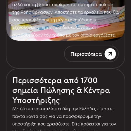
αλλά και τη βελτιστοποίηση και αυτοματοποίηση
της Ροής Εργασιών. Αποκτήστε τα εργαλεία που θα
σας προσφέρουν τη μέγιστη απόδοση με
τεχνολογίες αιχμής που διευκολύνουν και
αναβαθμίζουν τον τρόπο με τον οποίο εργάζεστε.
Περισσότερα
Περισσότερα από 1700
σημεία Πώλησης & Κέντρα
Υποστήριξης
Με δίκτυο που καλύπτει όλη την Ελλάδα, είμαστε
πάντα κοντά σας για να προσφέρουμε την
υποστήριξη που χρειάζεστε. Είτε πρόκειται για τον