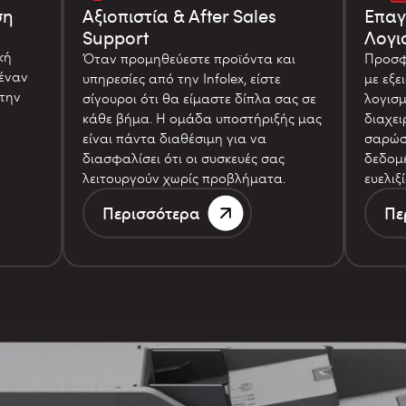
ση
Αξιοπιστία & After Sales
Επαγ
Support
Λογι
κή
Όταν προμηθεύεστε προϊόντα και
Προσφ
έναν
υπηρεσίες από την Infolex, είστε
με εξε
την
σίγουροι ότι θα είμαστε δίπλα σας σε
λογισμ
κάθε βήμα. Η ομάδα υποστήριξής μας
διαχειρ
είναι πάντα διαθέσιμη για να
σαρώσε
διασφαλίσει ότι οι συσκευές σας
δεδομέ
λειτουργούν χωρίς προβλήματα.
ευελιξί
Περισσότερα
Πε