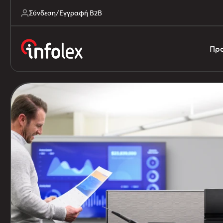
Σύνδεση/Εγγραφή B2B
Προ