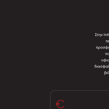
Στην In
π
προσφέ
πο
υφισ
διασφαλ
βε