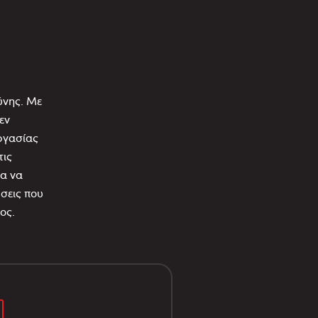
ύνης. Με
εν
ργασίας
τις
ια να
σεις που
ος.