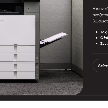
Η ιδανικ
αναζητού
βιωσιμότ
Ταχύ
Οθό
Συνι
Δείτε