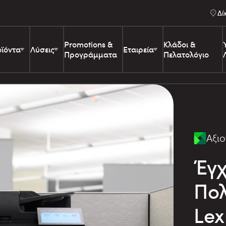
Δί
Promotions &
Κλάδοι &
ϊόντα
Λύσεις
Εταιρεία
Προγράμματα
Πελατολόγιο
Αξιο
Έγχ
Πο
Lex