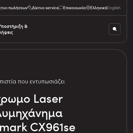
κτυο πωλήσεων
Δίκτυο service
Επικοινωνία
Ελληνικά
English
Υποστήριξη &
Λήψεις
πιστία που εντυπωσιάζει
ρωμο Laser
λυμηχάνημα
mark CX961se