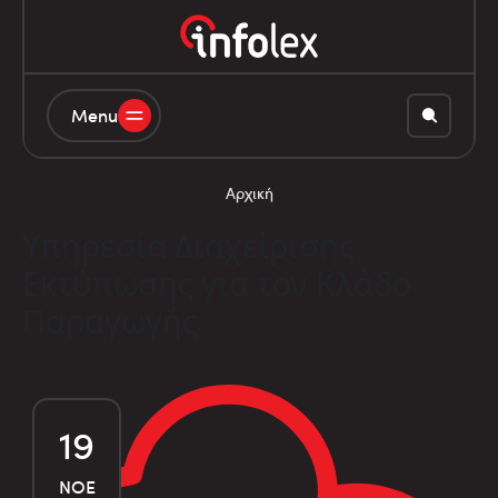
Menu
Αρχική
Υπηρεσία Διαχείρισης
Εκτύπωσης για τον Κλάδο
Παραγωγής
19
ΝΟΈ