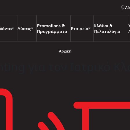
Δί
Promotions &
Κλάδοι &
ϊόντα
Λύσεις
Εταιρεία
Προγράμματα
Πελατολόγιο
Αρχική
nting για τον Ιατρικό Κ