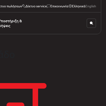
κτυο πωλήσεων
Δίκτυο service
Επικοινωνία
Ελληνικά
English
Υποστήριξη &
Λήψεις
λάδο