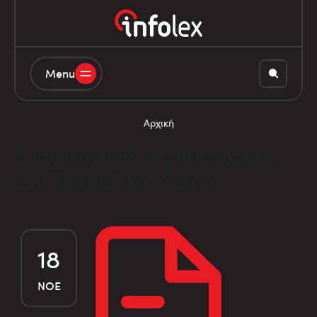
Menu
Αρχική
Ενσωματωμένες Λύσεις για
τον Τραπεζικό Κλάδο
18
ΝΟΈ