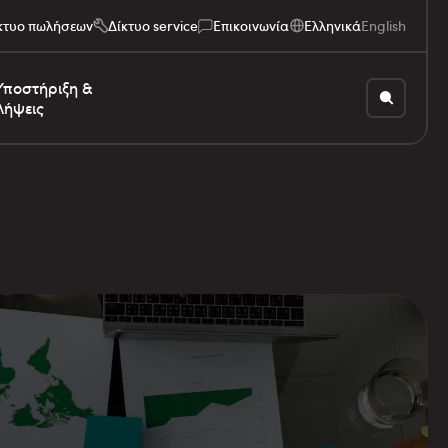
κτυο πωλήσεων
Δίκτυο service
Επικοινωνία
Ελληνικά
English
Υποστήριξη &
Λήψεις