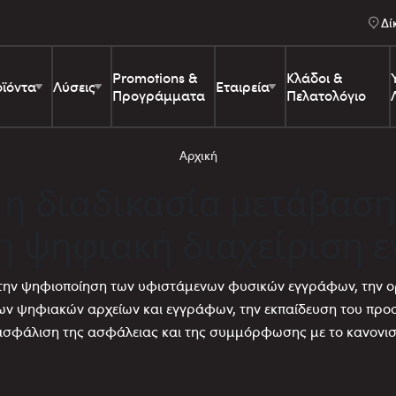
Δί
Promotions &
Κλάδοι &
ϊόντα
Λύσεις
Εταιρεία
Προγράμματα
Πελατολόγιο
Αρχική
ι η διαδικασία μετάβαση
η ψηφιακή διαχείριση 
 την ψηφιοποίηση των υφιστάμενων φυσικών εγγράφων, την ο
ων ψηφιακών αρχείων και εγγράφων, την εκπαίδευση του προ
ασφάλιση της ασφάλειας και της συμμόρφωσης με το κανονιστ