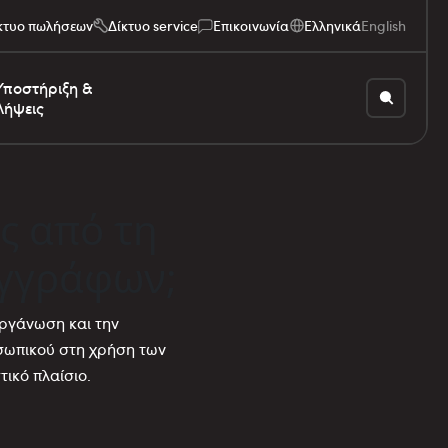
κτυο πωλήσεων
Δίκτυο service
Επικοινωνία
Ελληνικά
English
Υποστήριξη &
Λήψεις
ς από τη
εγγράφων;
ργάνωση και την
σωπικού στη χρήση των
ικό πλαίσιο.